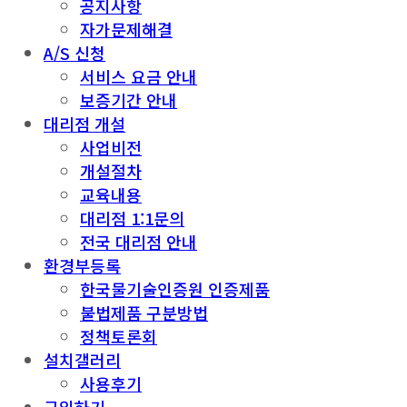
공지사항
자가문제해결
A/S 신청
서비스 요금 안내
보증기간 안내
대리점 개설
사업비전
개설절차
교육내용
대리점 1:1문의
전국 대리점 안내
환경부등록
한국물기술인증원 인증제품
불법제품 구분방법
정책토론회
설치갤러리
사용후기