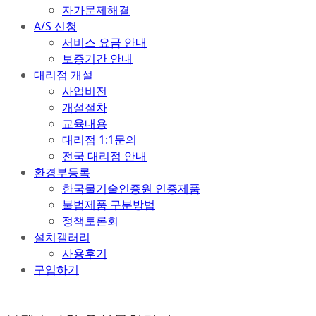
자가문제해결
A/S 신청
서비스 요금 안내
보증기간 안내
대리점 개설
사업비전
개설절차
교육내용
대리점 1:1문의
전국 대리점 안내
환경부등록
한국물기술인증원 인증제품
불법제품 구분방법
정책토론회
설치갤러리
사용후기
구입하기