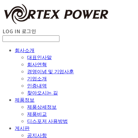
LOG IN
로그인
회사소개
대표인사말
회사연혁
경영이념 및 기업사훈
기업소개
인증내역
찾아오시는 길
제품정보
제품상세정보
제품비교
디스포저 사용방법
게시판
공지사항