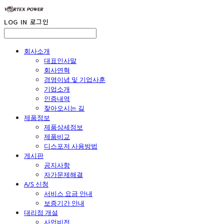
LOG IN
로그인
회사소개
대표인사말
회사연혁
경영이념 및 기업사훈
기업소개
인증내역
찾아오시는 길
제품정보
제품상세정보
제품비교
디스포저 사용방법
게시판
공지사항
자가문제해결
A/S 신청
서비스 요금 안내
보증기간 안내
대리점 개설
사업비전