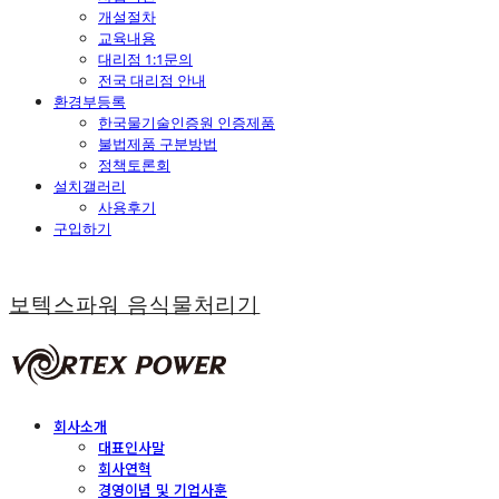
개설절차
교육내용
대리점 1:1문의
전국 대리점 안내
환경부등록
한국물기술인증원 인증제품
불법제품 구분방법
정책토론회
설치갤러리
사용후기
구입하기
보텍스파워 음식물처리기
회사소개
대표인사말
회사연혁
경영이념 및 기업사훈