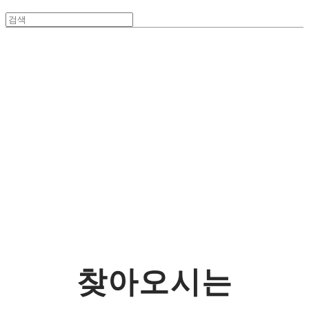
사람을 행복하
게 하는 기업
(주)그대로
찾아오시는