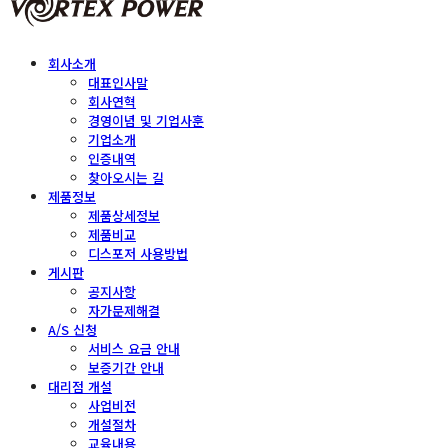
회사소개
대표인사말
회사연혁
경영이념 및 기업사훈
기업소개
인증내역
찾아오시는 길
제품정보
제품상세정보
제품비교
디스포저 사용방법
게시판
공지사항
자가문제해결
A/S 신청
서비스 요금 안내
보증기간 안내
대리점 개설
사업비전
개설절차
교육내용