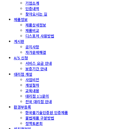
기업소개
인증내역
찾아오시는 길
제품정보
제품상세정보
제품비교
디스포저 사용방법
게시판
공지사항
자가문제해결
A/S 신청
서비스 요금 안내
보증기간 안내
대리점 개설
사업비전
개설절차
교육내용
대리점 1:1문의
전국 대리점 안내
환경부등록
한국물기술인증원 인증제품
불법제품 구분방법
정책토론회
설치갤러리