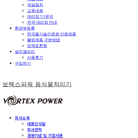
개설절차
교육내용
대리점 1:1문의
전국 대리점 안내
환경부등록
한국물기술인증원 인증제품
불법제품 구분방법
정책토론회
설치갤러리
사용후기
구입하기
보텍스파워 음식물처리기
회사소개
대표인사말
회사연혁
경영이념 및 기업사훈