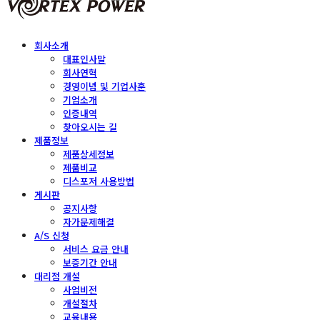
회사소개
대표인사말
회사연혁
경영이념 및 기업사훈
기업소개
인증내역
찾아오시는 길
제품정보
제품상세정보
제품비교
디스포저 사용방법
게시판
공지사항
자가문제해결
A/S 신청
서비스 요금 안내
보증기간 안내
대리점 개설
사업비전
개설절차
교육내용