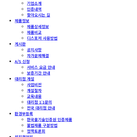
기업소개
인증내역
찾아오시는 길
제품정보
제품상세정보
제품비교
디스포저 사용방법
게시판
공지사항
자가문제해결
A/S 신청
서비스 요금 안내
보증기간 안내
대리점 개설
사업비전
개설절차
교육내용
대리점 1:1문의
전국 대리점 안내
환경부등록
한국물기술인증원 인증제품
불법제품 구분방법
정책토론회
설치갤러리