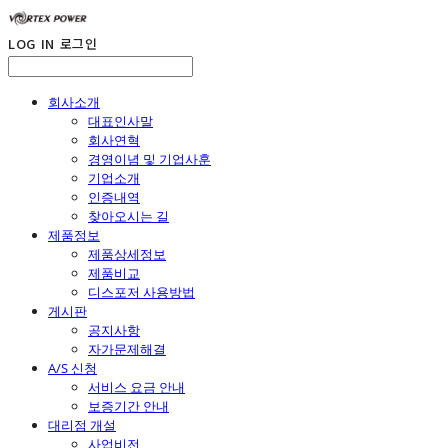
LOG IN
로그인
회사소개
대표인사말
회사연혁
경영이념 및 기업사훈
기업소개
인증내역
찾아오시는 길
제품정보
제품상세정보
제품비교
디스포저 사용방법
게시판
공지사항
자가문제해결
A/S 신청
서비스 요금 안내
보증기간 안내
대리점 개설
사업비전