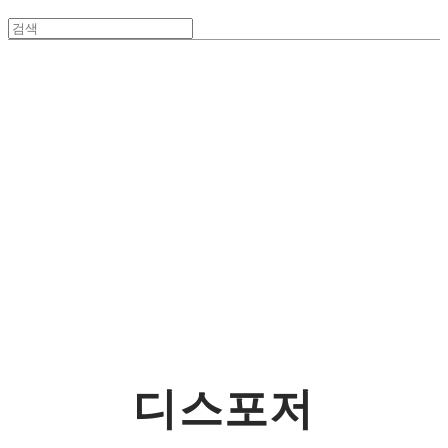
사람을 행복하
게 하는 기업
(주)그대로
디스포저