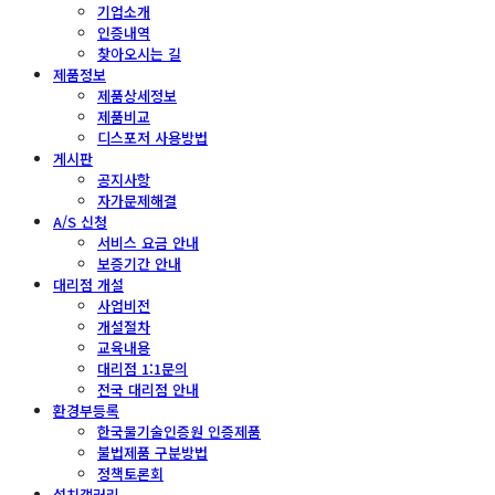
기업소개
인증내역
찾아오시는 길
제품정보
제품상세정보
제품비교
디스포저 사용방법
게시판
공지사항
자가문제해결
A/S 신청
서비스 요금 안내
보증기간 안내
대리점 개설
사업비전
개설절차
교육내용
대리점 1:1문의
전국 대리점 안내
환경부등록
한국물기술인증원 인증제품
불법제품 구분방법
정책토론회
설치갤러리