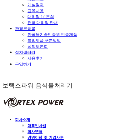
개설절차
교육내용
대리점 1:1문의
전국 대리점 안내
환경부등록
한국물기술인증원 인증제품
불법제품 구분방법
정책토론회
설치갤러리
사용후기
구입하기
보텍스파워 음식물처리기
회사소개
대표인사말
회사연혁
경영이념 및 기업사훈