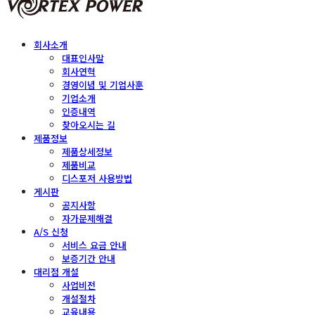
회사소개
대표인사말
회사연혁
경영이념 및 기업사훈
기업소개
인증내역
찾아오시는 길
제품정보
제품상세정보
제품비교
디스포저 사용방법
게시판
공지사항
자가문제해결
A/S 신청
서비스 요금 안내
보증기간 안내
대리점 개설
사업비전
개설절차
교육내용