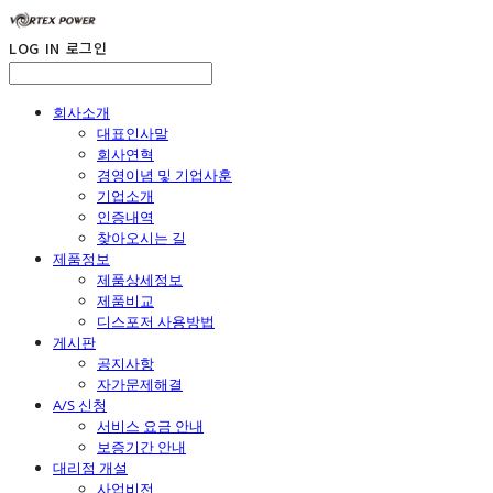
LOG IN
로그인
회사소개
대표인사말
회사연혁
경영이념 및 기업사훈
기업소개
인증내역
찾아오시는 길
제품정보
제품상세정보
제품비교
디스포저 사용방법
게시판
공지사항
자가문제해결
A/S 신청
서비스 요금 안내
보증기간 안내
대리점 개설
사업비전