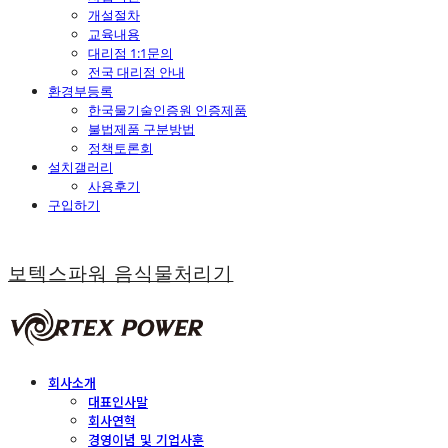
개설절차
교육내용
대리점 1:1문의
전국 대리점 안내
환경부등록
한국물기술인증원 인증제품
불법제품 구분방법
정책토론회
설치갤러리
사용후기
구입하기
보텍스파워 음식물처리기
회사소개
대표인사말
회사연혁
경영이념 및 기업사훈