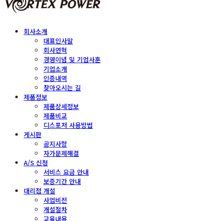
회사소개
대표인사말
회사연혁
경영이념 및 기업사훈
기업소개
인증내역
찾아오시는 길
제품정보
제품상세정보
제품비교
디스포저 사용방법
게시판
공지사항
자가문제해결
A/S 신청
서비스 요금 안내
보증기간 안내
대리점 개설
사업비전
개설절차
교육내용