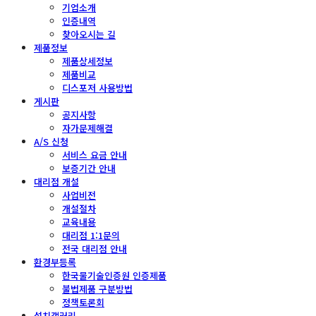
기업소개
인증내역
찾아오시는 길
제품정보
제품상세정보
제품비교
디스포저 사용방법
게시판
공지사항
자가문제해결
A/S 신청
서비스 요금 안내
보증기간 안내
대리점 개설
사업비전
개설절차
교육내용
대리점 1:1문의
전국 대리점 안내
환경부등록
한국물기술인증원 인증제품
불법제품 구분방법
정책토론회
설치갤러리