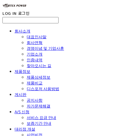
LOG IN
로그인
회사소개
대표인사말
회사연혁
경영이념 및 기업사훈
기업소개
인증내역
찾아오시는 길
제품정보
제품상세정보
제품비교
디스포저 사용방법
게시판
공지사항
자가문제해결
A/S 신청
서비스 요금 안내
보증기간 안내
대리점 개설
사업비전