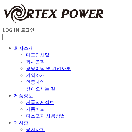
LOG IN
로그인
회사소개
대표인사말
회사연혁
경영이념 및 기업사훈
기업소개
인증내역
찾아오시는 길
제품정보
제품상세정보
제품비교
디스포저 사용방법
게시판
공지사항