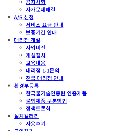
공지사항
자가문제해결
A/S 신청
서비스 요금 안내
보증기간 안내
대리점 개설
사업비전
개설절차
교육내용
대리점 1:1문의
전국 대리점 안내
환경부등록
한국물기술인증원 인증제품
불법제품 구분방법
정책토론회
설치갤러리
사용후기