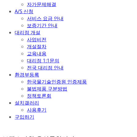
자가문제해결
A/S 신청
서비스 요금 안내
보증기간 안내
대리점 개설
사업비전
개설절차
교육내용
대리점 1:1문의
전국 대리점 안내
환경부등록
한국물기술인증원 인증제품
불법제품 구분방법
정책토론회
설치갤러리
사용후기
구입하기