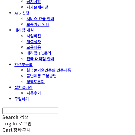
공지사항
자가문제해결
A/S 신청
서비스 요금 안내
보증기간 안내
대리점 개설
사업비전
개설절차
교육내용
대리점 1:1문의
전국 대리점 안내
환경부등록
한국물기술인증원 인증제품
불법제품 구분방법
정책토론회
설치갤러리
사용후기
구입하기
Search
검색
Log In
로그인
Cart
장바구니