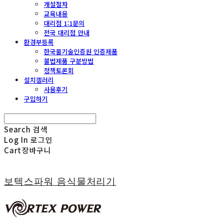
개설절차
교육내용
대리점 1:1문의
전국 대리점 안내
환경부등록
한국물기술인증원 인증제품
불법제품 구분방법
정책토론회
설치갤러리
사용후기
구입하기
Search
검색
Log In
로그인
Cart
장바구니
보텍스파워 음식물처리기