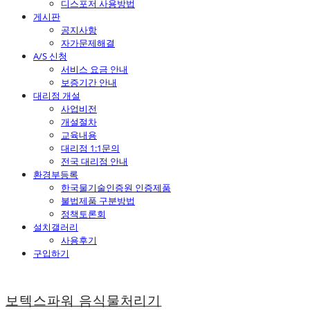
디스포저 사용방법
게시판
공지사항
자가문제해결
A/S 신청
서비스 요금 안내
보증기간 안내
대리점 개설
사업비전
개설절차
교육내용
대리점 1:1문의
전국 대리점 안내
환경부등록
한국물기술인증원 인증제품
불법제품 구분방법
정책토론회
설치갤러리
사용후기
구입하기
보텍스파워 음식물처리기