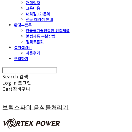
개설절차
교육내용
대리점 1:1문의
전국 대리점 안내
환경부등록
한국물기술인증원 인증제품
불법제품 구분방법
정책토론회
설치갤러리
사용후기
구입하기
Search
검색
Log In
로그인
Cart
장바구니
보텍스파워 음식물처리기