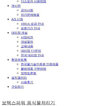
디스포저 사용방법
게시판
공지사항
자가문제해결
A/S 신청
서비스 요금 안내
보증기간 안내
대리점 개설
사업비전
개설절차
교육내용
대리점 1:1문의
전국 대리점 안내
환경부등록
한국물기술인증원 인증제품
불법제품 구분방법
정책토론회
설치갤러리
사용후기
구입하기
보텍스파워 음식물처리기