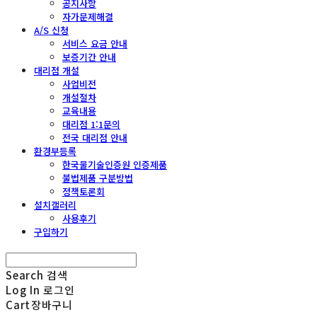
공지사항
자가문제해결
A/S 신청
서비스 요금 안내
보증기간 안내
대리점 개설
사업비전
개설절차
교육내용
대리점 1:1문의
전국 대리점 안내
환경부등록
한국물기술인증원 인증제품
불법제품 구분방법
정책토론회
설치갤러리
사용후기
구입하기
Search
검색
Log In
로그인
Cart
장바구니