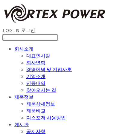
LOG IN
로그인
회사소개
대표인사말
회사연혁
경영이념 및 기업사훈
기업소개
인증내역
찾아오시는 길
제품정보
제품상세정보
제품비교
디스포저 사용방법
게시판
공지사항