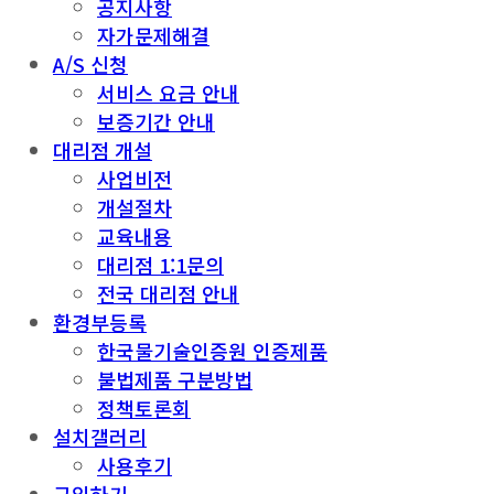
공지사항
자가문제해결
A/S 신청
서비스 요금 안내
보증기간 안내
대리점 개설
사업비전
개설절차
교육내용
대리점 1:1문의
전국 대리점 안내
환경부등록
한국물기술인증원 인증제품
불법제품 구분방법
정책토론회
설치갤러리
사용후기