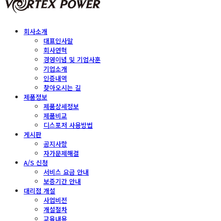
회사소개
대표인사말
회사연혁
경영이념 및 기업사훈
기업소개
인증내역
찾아오시는 길
제품정보
제품상세정보
제품비교
디스포저 사용방법
게시판
공지사항
자가문제해결
A/S 신청
서비스 요금 안내
보증기간 안내
대리점 개설
사업비전
개설절차
교육내용