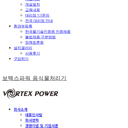
개설절차
교육내용
대리점 1:1문의
전국 대리점 안내
환경부등록
한국물기술인증원 인증제품
불법제품 구분방법
정책토론회
설치갤러리
사용후기
구입하기
보텍스파워 음식물처리기
회사소개
대표인사말
회사연혁
경영이념 및 기업사훈