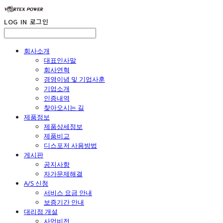
LOG IN
로그인
회사소개
대표인사말
회사연혁
경영이념 및 기업사훈
기업소개
인증내역
찾아오시는 길
제품정보
제품상세정보
제품비교
디스포저 사용방법
게시판
공지사항
자가문제해결
A/S 신청
서비스 요금 안내
보증기간 안내
대리점 개설
사업비전