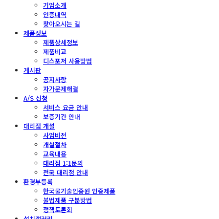
기업소개
인증내역
찾아오시는 길
제품정보
제품상세정보
제품비교
디스포저 사용방법
게시판
공지사항
자가문제해결
A/S 신청
서비스 요금 안내
보증기간 안내
대리점 개설
사업비전
개설절차
교육내용
대리점 1:1문의
전국 대리점 안내
환경부등록
한국물기술인증원 인증제품
불법제품 구분방법
정책토론회
설치갤러리