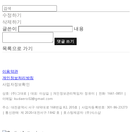
수정하기
삭제하기
글쓴이
내용
댓글 쓰기
목록으로 가기
이용약관
개인정보처리방침
사업자정보확인
상호: (주)그대로 | 대표: 이상길 | 개인정보관리책임자: 정유미 | 전화: 1661-0851 |
이메일: kudaero02@gmail.com
주소: 대전광역시 서구 대덕대로 168번길 82, 205호 | 사업자등록번호:
301-86-23273
| 통신판매:
제 2020-대전서구-1842 호
| 호스팅제공자: (주)식스샵