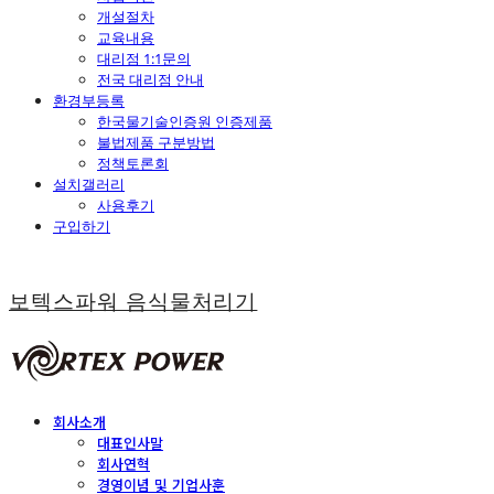
개설절차
교육내용
대리점 1:1문의
전국 대리점 안내
환경부등록
한국물기술인증원 인증제품
불법제품 구분방법
정책토론회
설치갤러리
사용후기
구입하기
보텍스파워 음식물처리기
회사소개
대표인사말
회사연혁
경영이념 및 기업사훈