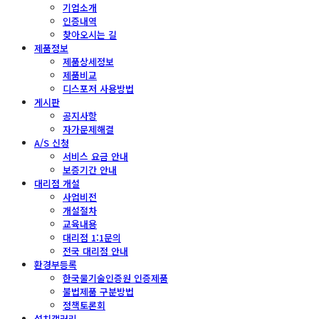
기업소개
인증내역
찾아오시는 길
제품정보
제품상세정보
제품비교
디스포저 사용방법
게시판
공지사항
자가문제해결
A/S 신청
서비스 요금 안내
보증기간 안내
대리점 개설
사업비전
개설절차
교육내용
대리점 1:1문의
전국 대리점 안내
환경부등록
한국물기술인증원 인증제품
불법제품 구분방법
정책토론회
설치갤러리