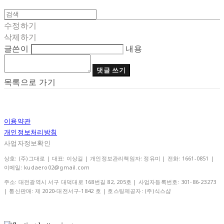
수정하기
삭제하기
글쓴이
내용
댓글 쓰기
목록으로 가기
이용약관
개인정보처리방침
사업자정보확인
상호: (주)그대로 | 대표: 이상길 | 개인정보관리책임자: 정유미 | 전화: 1661-0851 |
이메일: kudaero02@gmail.com
주소: 대전광역시 서구 대덕대로 168번길 82, 205호 | 사업자등록번호:
301-86-23273
| 통신판매:
제 2020-대전서구-1842 호
| 호스팅제공자: (주)식스샵