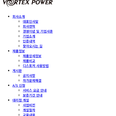
회사소개
대표인사말
회사연혁
경영이념 및 기업사훈
기업소개
인증내역
찾아오시는 길
제품정보
제품상세정보
제품비교
디스포저 사용방법
게시판
공지사항
자가문제해결
A/S 신청
서비스 요금 안내
보증기간 안내
대리점 개설
사업비전
개설절차
교육내용