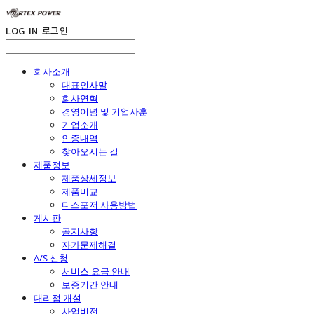
LOG IN
로그인
회사소개
대표인사말
회사연혁
경영이념 및 기업사훈
기업소개
인증내역
찾아오시는 길
제품정보
제품상세정보
제품비교
디스포저 사용방법
게시판
공지사항
자가문제해결
A/S 신청
서비스 요금 안내
보증기간 안내
대리점 개설
사업비전