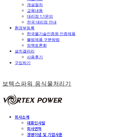
개설절차
교육내용
대리점 1:1문의
전국 대리점 안내
환경부등록
한국물기술인증원 인증제품
불법제품 구분방법
정책토론회
설치갤러리
사용후기
구입하기
보텍스파워 음식물처리기
회사소개
대표인사말
회사연혁
경영이념 및 기업사훈