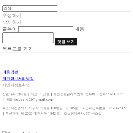
수정하기
삭제하기
글쓴이
내용
댓글 쓰기
목록으로 가기
이용약관
개인정보처리방침
사업자정보확인
상호: (주)그대로 | 대표: 이상길 | 개인정보관리책임자: 정유미 | 전화: 1661-0851 |
이메일: kudaero02@gmail.com
주소: 대전광역시 서구 대덕대로 168번길 82, 205호 | 사업자등록번호:
301-86-23273
| 통신판매:
제 2020-대전서구-1842 호
| 호스팅제공자: (주)식스샵