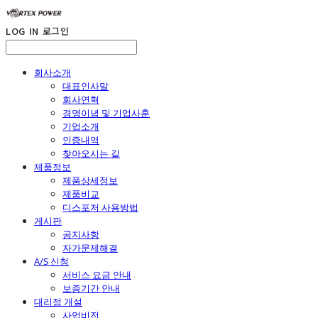
LOG IN
로그인
회사소개
대표인사말
회사연혁
경영이념 및 기업사훈
기업소개
인증내역
찾아오시는 길
제품정보
제품상세정보
제품비교
디스포저 사용방법
게시판
공지사항
자가문제해결
A/S 신청
서비스 요금 안내
보증기간 안내
대리점 개설
사업비전