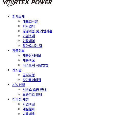
회사소개
대표인사말
회사연혁
경영이념 및 기업사훈
기업소개
인증내역
찾아오시는 길
제품정보
제품상세정보
제품비교
디스포저 사용방법
게시판
공지사항
자가문제해결
A/S 신청
서비스 요금 안내
보증기간 안내
대리점 개설
사업비전
개설절차
교육내용