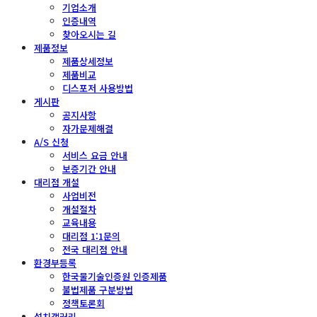
기업소개
인증내역
찾아오시는 길
제품정보
제품상세정보
제품비교
디스포저 사용방법
게시판
공지사항
자가문제해결
A/S 신청
서비스 요금 안내
보증기간 안내
대리점 개설
사업비전
개설절차
교육내용
대리점 1:1문의
전국 대리점 안내
환경부등록
한국물기술인증원 인증제품
불법제품 구분방법
정책토론회
설치갤러리