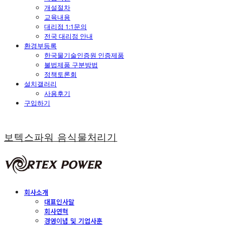
개설절차
교육내용
대리점 1:1문의
전국 대리점 안내
환경부등록
한국물기술인증원 인증제품
불법제품 구분방법
정책토론회
설치갤러리
사용후기
구입하기
보텍스파워 음식물처리기
회사소개
대표인사말
회사연혁
경영이념 및 기업사훈