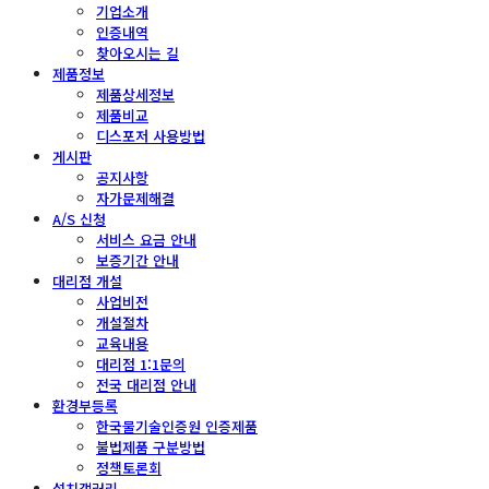
기업소개
인증내역
찾아오시는 길
제품정보
제품상세정보
제품비교
디스포저 사용방법
게시판
공지사항
자가문제해결
A/S 신청
서비스 요금 안내
보증기간 안내
대리점 개설
사업비전
개설절차
교육내용
대리점 1:1문의
전국 대리점 안내
환경부등록
한국물기술인증원 인증제품
불법제품 구분방법
정책토론회
설치갤러리