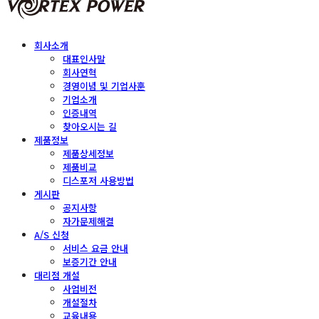
회사소개
대표인사말
회사연혁
경영이념 및 기업사훈
기업소개
인증내역
찾아오시는 길
제품정보
제품상세정보
제품비교
디스포저 사용방법
게시판
공지사항
자가문제해결
A/S 신청
서비스 요금 안내
보증기간 안내
대리점 개설
사업비전
개설절차
교육내용