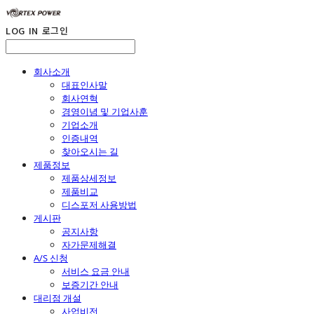
LOG IN
로그인
회사소개
대표인사말
회사연혁
경영이념 및 기업사훈
기업소개
인증내역
찾아오시는 길
제품정보
제품상세정보
제품비교
디스포저 사용방법
게시판
공지사항
자가문제해결
A/S 신청
서비스 요금 안내
보증기간 안내
대리점 개설
사업비전