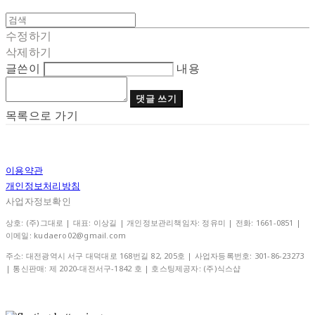
수정하기
삭제하기
글쓴이
내용
댓글 쓰기
목록으로 가기
이용약관
개인정보처리방침
사업자정보확인
상호: (주)그대로 | 대표: 이상길 | 개인정보관리책임자: 정유미 | 전화: 1661-0851 |
이메일: kudaero02@gmail.com
주소: 대전광역시 서구 대덕대로 168번길 82, 205호 | 사업자등록번호:
301-86-23273
| 통신판매:
제 2020-대전서구-1842 호
| 호스팅제공자: (주)식스샵