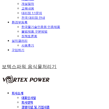
개설절차
교육내용
대리점 1:1문의
전국 대리점 안내
환경부등록
한국물기술인증원 인증제품
불법제품 구분방법
정책토론회
설치갤러리
사용후기
구입하기
보텍스파워 음식물처리기
회사소개
대표인사말
회사연혁
경영이념 및 기업사훈