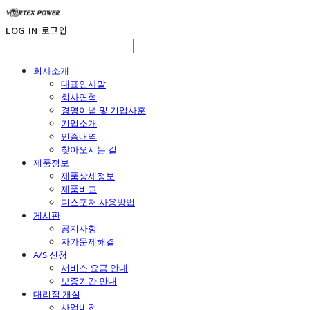
LOG IN
로그인
회사소개
대표인사말
회사연혁
경영이념 및 기업사훈
기업소개
인증내역
찾아오시는 길
제품정보
제품상세정보
제품비교
디스포저 사용방법
게시판
공지사항
자가문제해결
A/S 신청
서비스 요금 안내
보증기간 안내
대리점 개설
사업비전