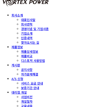
회사소개
대표인사말
회사연혁
경영이념 및 기업사훈
기업소개
인증내역
찾아오시는 길
제품정보
제품상세정보
제품비교
디스포저 사용방법
게시판
공지사항
자가문제해결
A/S 신청
서비스 요금 안내
보증기간 안내
대리점 개설
사업비전
개설절차
교육내용