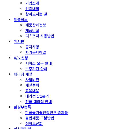
기업소개
인증내역
찾아오시는 길
제품정보
제품상세정보
제품비교
디스포저 사용방법
게시판
공지사항
자가문제해결
A/S 신청
서비스 요금 안내
보증기간 안내
대리점 개설
사업비전
개설절차
교육내용
대리점 1:1문의
전국 대리점 안내
환경부등록
한국물기술인증원 인증제품
불법제품 구분방법
정책토론회
설치갤러리