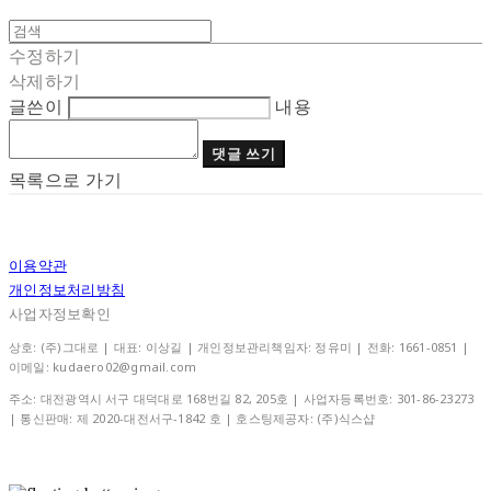
수정하기
삭제하기
글쓴이
내용
댓글 쓰기
목록으로 가기
이용약관
개인정보처리방침
사업자정보확인
상호: (주)그대로 | 대표: 이상길 | 개인정보관리책임자: 정유미 | 전화: 1661-0851 |
이메일: kudaero02@gmail.com
주소: 대전광역시 서구 대덕대로 168번길 82, 205호 | 사업자등록번호:
301-86-23273
| 통신판매:
제 2020-대전서구-1842 호
| 호스팅제공자: (주)식스샵