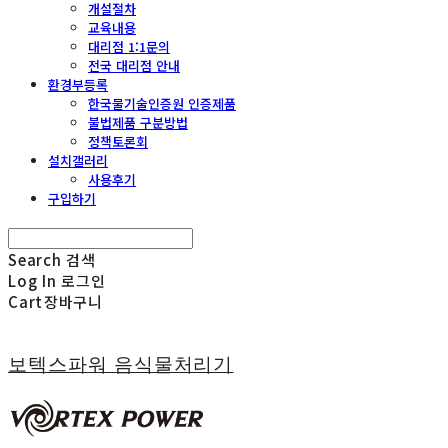
개설절차
교육내용
대리점 1:1문의
전국 대리점 안내
환경부등록
한국물기술인증원 인증제품
불법제품 구분방법
정책토론회
설치갤러리
사용후기
구입하기
Search
검색
Log In
로그인
Cart
장바구니
보텍스파워 음식물처리기