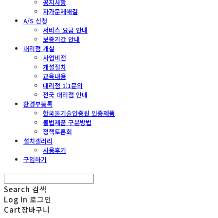
공지사항
자가문제해결
A/S 신청
서비스 요금 안내
보증기간 안내
대리점 개설
사업비전
개설절차
교육내용
대리점 1:1문의
전국 대리점 안내
환경부등록
한국물기술인증원 인증제품
불법제품 구분방법
정책토론회
설치갤러리
사용후기
구입하기
Search
검색
Log In
로그인
Cart
장바구니