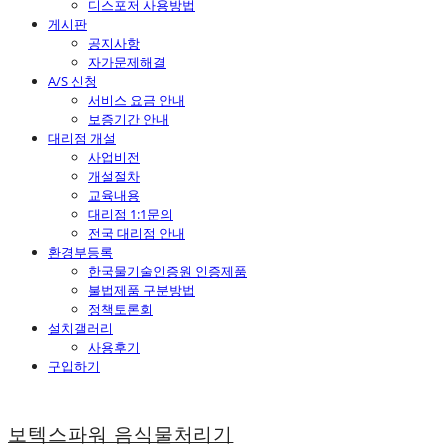
디스포저 사용방법
게시판
공지사항
자가문제해결
A/S 신청
서비스 요금 안내
보증기간 안내
대리점 개설
사업비전
개설절차
교육내용
대리점 1:1문의
전국 대리점 안내
환경부등록
한국물기술인증원 인증제품
불법제품 구분방법
정책토론회
설치갤러리
사용후기
구입하기
보텍스파워 음식물처리기