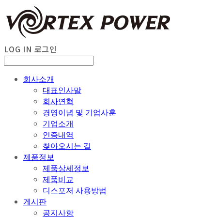
LOG IN
로그인
회사소개
대표인사말
회사연혁
경영이념 및 기업사훈
기업소개
인증내역
찾아오시는 길
제품정보
제품상세정보
제품비교
디스포저 사용방법
게시판
공지사항