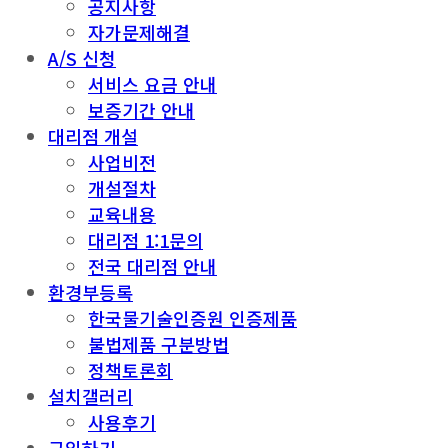
공지사항
자가문제해결
A/S 신청
서비스 요금 안내
보증기간 안내
대리점 개설
사업비전
개설절차
교육내용
대리점 1:1문의
전국 대리점 안내
환경부등록
한국물기술인증원 인증제품
불법제품 구분방법
정책토론회
설치갤러리
사용후기