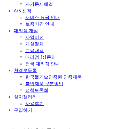
자가문제해결
A/S 신청
서비스 요금 안내
보증기간 안내
대리점 개설
사업비전
개설절차
교육내용
대리점 1:1문의
전국 대리점 안내
환경부등록
한국물기술인증원 인증제품
불법제품 구분방법
정책토론회
설치갤러리
사용후기
구입하기