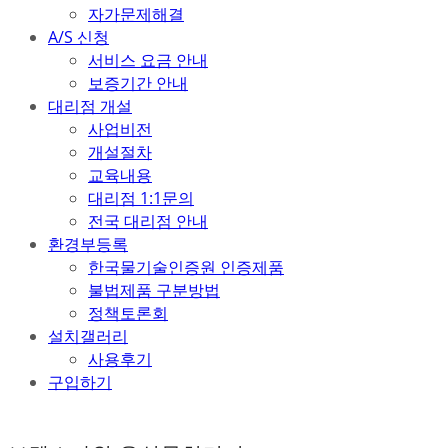
자가문제해결
A/S 신청
서비스 요금 안내
보증기간 안내
대리점 개설
사업비전
개설절차
교육내용
대리점 1:1문의
전국 대리점 안내
환경부등록
한국물기술인증원 인증제품
불법제품 구분방법
정책토론회
설치갤러리
사용후기
구입하기