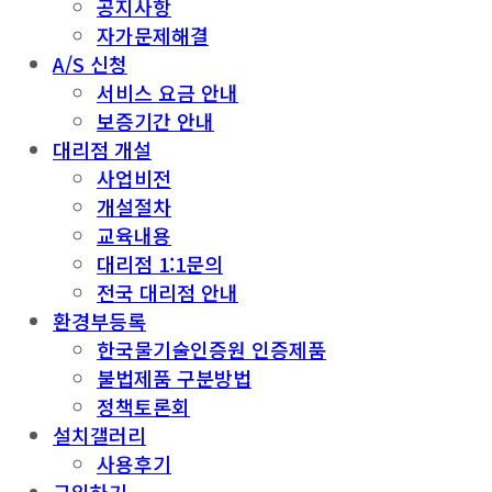
공지사항
자가문제해결
A/S 신청
서비스 요금 안내
보증기간 안내
대리점 개설
사업비전
개설절차
교육내용
대리점 1:1문의
전국 대리점 안내
환경부등록
한국물기술인증원 인증제품
불법제품 구분방법
정책토론회
설치갤러리
사용후기