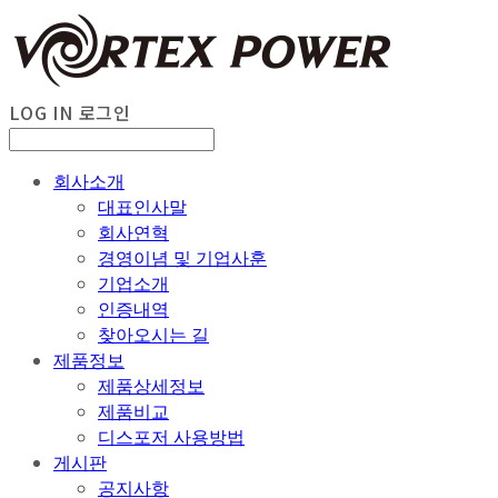
LOG IN
로그인
회사소개
대표인사말
회사연혁
경영이념 및 기업사훈
기업소개
인증내역
찾아오시는 길
제품정보
제품상세정보
제품비교
디스포저 사용방법
게시판
공지사항