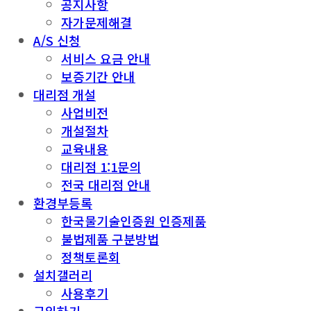
공지사항
자가문제해결
A/S 신청
서비스 요금 안내
보증기간 안내
대리점 개설
사업비전
개설절차
교육내용
대리점 1:1문의
전국 대리점 안내
환경부등록
한국물기술인증원 인증제품
불법제품 구분방법
정책토론회
설치갤러리
사용후기