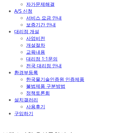
자가문제해결
A/S 신청
서비스 요금 안내
보증기간 안내
대리점 개설
사업비전
개설절차
교육내용
대리점 1:1문의
전국 대리점 안내
환경부등록
한국물기술인증원 인증제품
불법제품 구분방법
정책토론회
설치갤러리
사용후기
구입하기