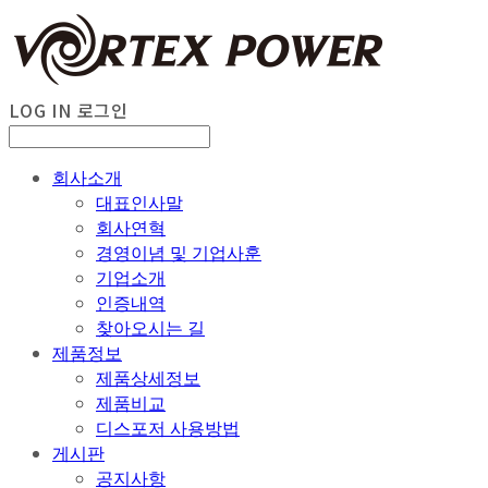
LOG IN
로그인
회사소개
대표인사말
회사연혁
경영이념 및 기업사훈
기업소개
인증내역
찾아오시는 길
제품정보
제품상세정보
제품비교
디스포저 사용방법
게시판
공지사항