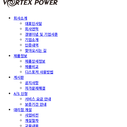
회사소개
대표인사말
회사연혁
경영이념 및 기업사훈
기업소개
인증내역
찾아오시는 길
제품정보
제품상세정보
제품비교
디스포저 사용방법
게시판
공지사항
자가문제해결
A/S 신청
서비스 요금 안내
보증기간 안내
대리점 개설
사업비전
개설절차
교육내용