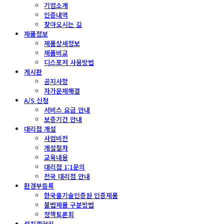
기업소개
인증내역
찾아오시는 길
제품정보
제품상세정보
제품비교
디스포저 사용방법
게시판
공지사항
자가문제해결
A/S 신청
서비스 요금 안내
보증기간 안내
대리점 개설
사업비전
개설절차
교육내용
대리점 1:1문의
전국 대리점 안내
환경부등록
한국물기술인증원 인증제품
불법제품 구분방법
정책토론회
설치갤러리