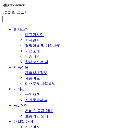
LOG IN
로그인
회사소개
대표인사말
회사연혁
경영이념 및 기업사훈
기업소개
인증내역
찾아오시는 길
제품정보
제품상세정보
제품비교
디스포저 사용방법
게시판
공지사항
자가문제해결
A/S 신청
서비스 요금 안내
보증기간 안내
대리점 개설
사업비전