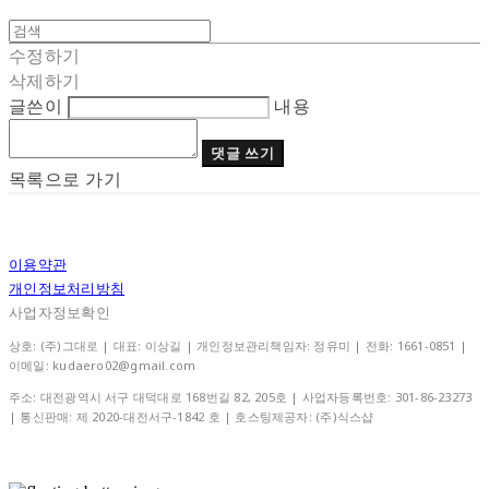
수정하기
삭제하기
글쓴이
내용
댓글 쓰기
목록으로 가기
이용약관
개인정보처리방침
사업자정보확인
상호: (주)그대로 | 대표: 이상길 | 개인정보관리책임자: 정유미 | 전화: 1661-0851 |
이메일: kudaero02@gmail.com
주소: 대전광역시 서구 대덕대로 168번길 82, 205호 | 사업자등록번호:
301-86-23273
| 통신판매:
제 2020-대전서구-1842 호
| 호스팅제공자: (주)식스샵