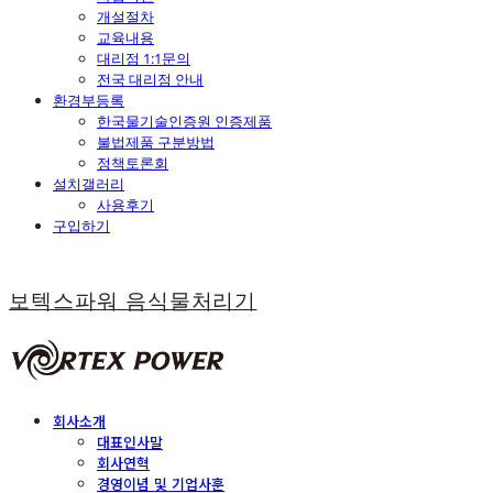
개설절차
교육내용
대리점 1:1문의
전국 대리점 안내
환경부등록
한국물기술인증원 인증제품
불법제품 구분방법
정책토론회
설치갤러리
사용후기
구입하기
보텍스파워 음식물처리기
회사소개
대표인사말
회사연혁
경영이념 및 기업사훈